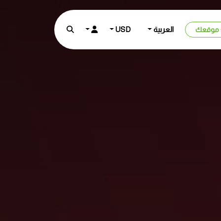
العربية
USD
 موقعك