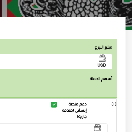
مبلغ التبرع
USD
أسهم الحملة
( i )
دعم منصة
إنساني (صدقة
جارية)