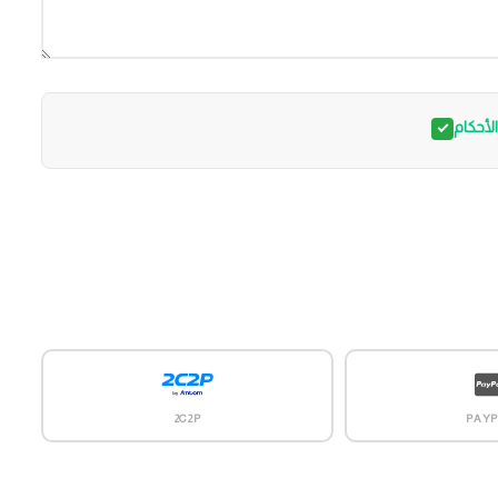
أحكام
2C2P
PAYP